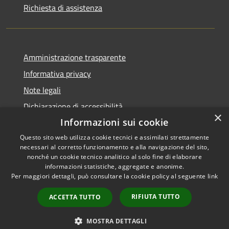
Richiesta di assistenza
Amministrazione trasparente
Informativa privacy
Note legali
Dichiarazione di accessibilità
×
Informazioni sui cookie
Questo sito web utilizza cookie tecnici e assimilati strettamente
necessari al corretto funzionamento e alla navigazione del sito,
RSS
Copyright © 2026 • Comune di
nonché un cookie tecnico analitico al solo fine di elaborare
informazioni statistiche, aggregate e anonime.
Accessibilità
Cerreto Guidi • Powered by
Per maggiori dettagli, può consultare la cookie policy al seguente
link
Privacy
Municipium
Accesso
•
Cookie
redazione
RIFIUTA TUTTO
ACCETTA TUTTO
Mappa del sito
WhatsApp Cerreto
MOSTRA DETTAGLI