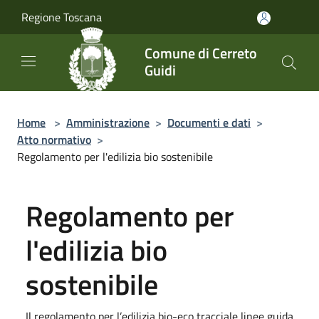
Salta al contenuto principale
Regione Toscana
Comune di Cerreto
Guidi
Home
>
Amministrazione
>
Documenti e dati
>
Atto normativo
>
Regolamento per l'edilizia bio sostenibile
Regolamento per
l'edilizia bio
sostenibile
Il regolamento per l’edilizia bio-eco tracciale linee guida