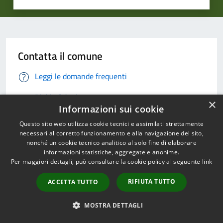
Contatta il comune
Leggi le domande frequenti
Richiedi Assistenza
×
Informazioni sui cookie
Chiama il comune 0571906234
Questo sito web utilizza cookie tecnici e assimilati strettamente
necessari al corretto funzionamento e alla navigazione del sito,
Prenota un appuntamento
nonché un cookie tecnico analitico al solo fine di elaborare
informazioni statistiche, aggregate e anonime.
Problemi in città
Per maggiori dettagli, può consultare la cookie policy al seguente
link
RIFIUTA TUTTO
ACCETTA TUTTO
Segnala disservizio
MOSTRA DETTAGLI