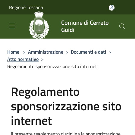
Salta al contenuto principale
Regione Toscana
Comune di Cerreto
Guidi
Home
>
Amministrazione
>
Documenti e dati
>
Atto normativo
>
Regolamento sponsorizzazione sito internet
Regolamento
sponsorizzazione sito
internet
Il presente regolamento disciplina la sponsorizzazione