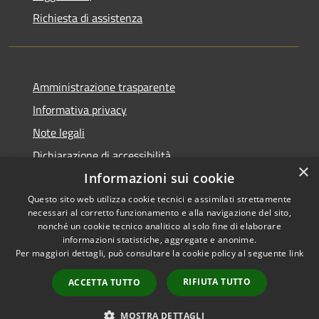
Richiesta di assistenza
Amministrazione trasparente
Informativa privacy
Note legali
Dichiarazione di accessibilità
×
Informazioni sui cookie
Questo sito web utilizza cookie tecnici e assimilati strettamente
necessari al corretto funzionamento e alla navigazione del sito,
RSS
Copyright © 2026 • Comune di
nonché un cookie tecnico analitico al solo fine di elaborare
informazioni statistiche, aggregate e anonime.
Accessibilità
Cerreto Guidi • Powered by
Per maggiori dettagli, può consultare la cookie policy al seguente
link
Privacy
Municipium
Accesso
•
Cookie
redazione
RIFIUTA TUTTO
ACCETTA TUTTO
Mappa del sito
WhatsApp Cerreto
MOSTRA DETTAGLI