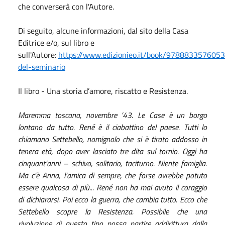
che converserà con l'Autore.
Di seguito, alcune informazioni, dal sito della Casa
Editrice e/o, sul libro e
sull'Autore:
https://www.edizionieo.it/book/9788833576053/
del-seminario
Il libro - Una storia d’amore, riscatto e Resistenza.
Maremma toscana, novembre ’43. Le Case è un borgo
lontano da tutto. René è il ciabattino del paese. Tutti lo
chiamano Settebello, nomignolo che si è tirato addosso in
tenera età, dopo aver lasciato tre dita sul tornio. Oggi ha
cinquant’anni – schivo, solitario, taciturno. Niente famiglia.
Ma c’è Anna, l’amica di sempre, che forse avrebbe potuto
essere qualcosa di più... René non ha mai avuto il coraggio
di dichiararsi. Poi ecco la guerra, che cambia tutto. Ecco che
Settebello scopre la Resistenza. Possibile che una
rivoluzione di questo tipo possa partire addirittura dalla