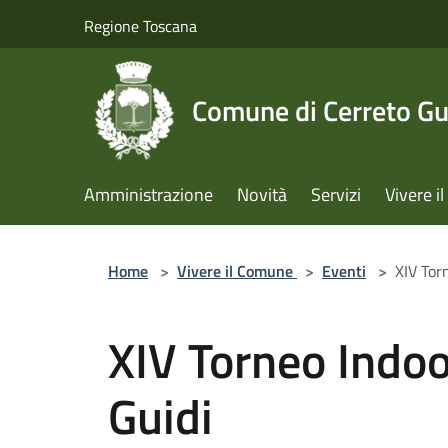
Salta al contenuto principale
Regione Toscana
Comune di Cerreto Gu
Amministrazione
Novità
Servizi
Vivere 
Home
>
Vivere il Comune
>
Eventi
>
XIV Torn
XIV Torneo Indoor
Guidi