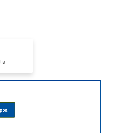
lia
appa