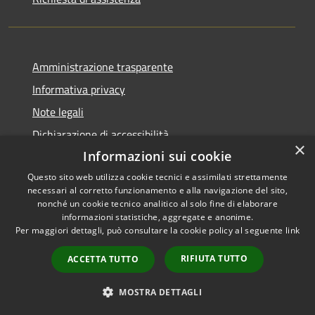
Amministrazione trasparente
Informativa privacy
Note legali
Dichiarazione di accessibilità
×
Informazioni sui cookie
Questo sito web utilizza cookie tecnici e assimilati strettamente
necessari al corretto funzionamento e alla navigazione del sito,
RSS
Copyright © 2026 • Comune di
nonché un cookie tecnico analitico al solo fine di elaborare
informazioni statistiche, aggregate e anonime.
Accessibilità
Cerreto Guidi • Powered by
Per maggiori dettagli, può consultare la cookie policy al seguente
link
Privacy
Municipium
Accesso
•
Cookie
redazione
RIFIUTA TUTTO
ACCETTA TUTTO
Mappa del sito
WhatsApp Cerreto
MOSTRA DETTAGLI