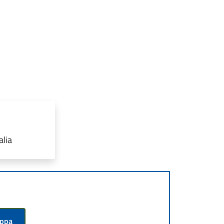
alia
appa