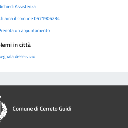
Richiedi Assistenza
Chiama il comune 0571906234
Prenota un appuntamento
lemi in città
Segnala disservizio
Comune di Cerreto Guidi