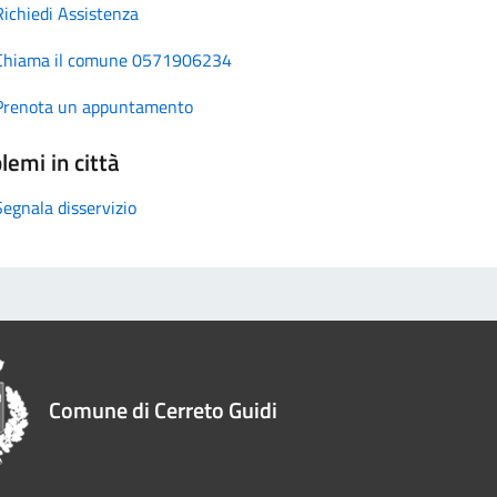
Richiedi Assistenza
Chiama il comune 0571906234
Prenota un appuntamento
lemi in città
Segnala disservizio
Comune di Cerreto Guidi