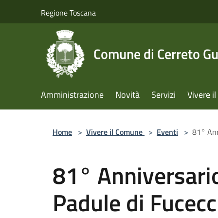
Salta al contenuto principale
Regione Toscana
Comune di Cerreto Gu
Amministrazione
Novità
Servizi
Vivere 
Home
>
Vivere il Comune
>
Eventi
>
81° Ann
81° Anniversario
Padule di Fucecc