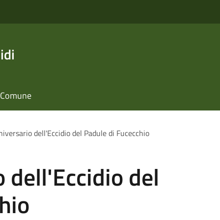
idi
il Comune
iversario dell'Eccidio del Padule di Fucecchio
 dell'Eccidio del
hio