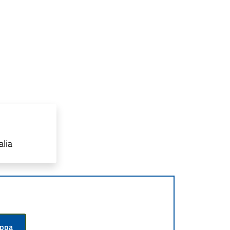
alia
appa