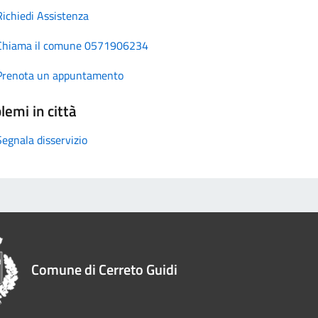
Richiedi Assistenza
Chiama il comune 0571906234
Prenota un appuntamento
lemi in città
Segnala disservizio
Comune di Cerreto Guidi