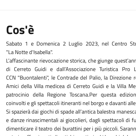
Cos'è
Sabato 1 e Domenica 2 Luglio 2023, nel Centro Stor
"La Notte d'Isabella".
L’affascinante rievocazione storica, che giunge quest’a
di Cerreto Guidi e dall’Associazione Turistica Pro 
CCN "Buontalenti", le Contrade del Palio, la Direzione 
Amici della Villa medicea di Cerreto Guidi e la Villa M
patrocinio della Regione Toscana.Per questa edizio
coinvolti e gli spettacoli itineranti nel borgo e davanti all
Si spazierà dai giochi di spade all’antica balestra manesca
e danze rinascimentali ai giocolieri, dagli spettacoli di
dimenticare il teatro dei burattini per i più piccoli. Sara