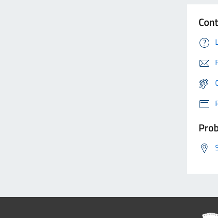
Cont
Prob