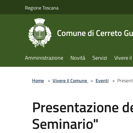
Salta al contenuto principale
Regione Toscana
Comune di Cerreto Gu
Amministrazione
Novità
Servizi
Vivere 
Home
>
Vivere il Comune
>
Eventi
>
Presenta
Presentazione del
Seminario"