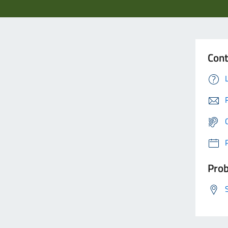
Cont
Prob