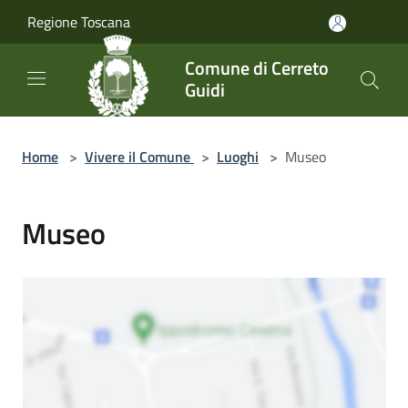
Salta al contenuto principale
Regione Toscana
Comune di Cerreto
Guidi
Home
>
Vivere il Comune
>
Luoghi
>
Museo
Museo