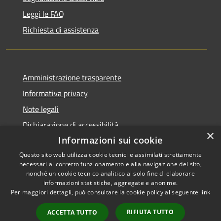
Leggi le FAQ
Richiesta di assistenza
Amministrazione trasparente
Informativa privacy
Note legali
Dichiarazione di accessibilità
×
Informazioni sui cookie
Questo sito web utilizza cookie tecnici e assimilati strettamente
necessari al corretto funzionamento e alla navigazione del sito,
RSS
Copyright © 2026 • Comune di
nonché un cookie tecnico analitico al solo fine di elaborare
informazioni statistiche, aggregate e anonime.
Accessibilità
Cerreto Guidi • Powered by
Per maggiori dettagli, può consultare la cookie policy al seguente
link
Privacy
Municipium
Accesso
•
Cookie
redazione
RIFIUTA TUTTO
ACCETTA TUTTO