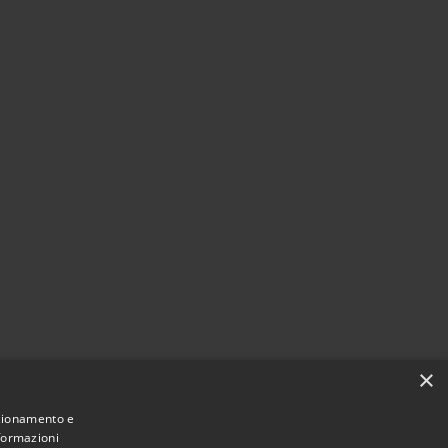
×
nzionamento e
nformazioni