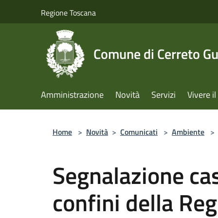
Salta al contenuto principale
Regione Toscana
Comune di Cerreto Gu
Amministrazione
Novità
Servizi
Vivere 
Home
>
Novità
>
Comunicati
>
Ambiente
>
Segnalazione cas
confini della Re