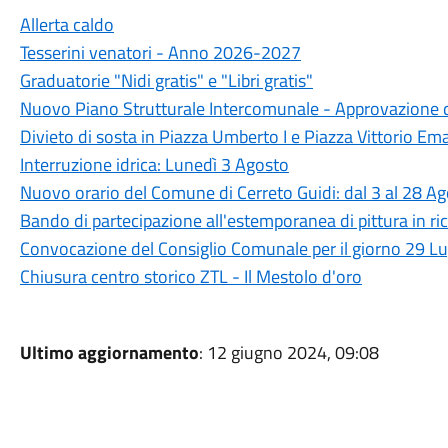
Allerta caldo
Tesserini venatori - Anno 2026-2027
Graduatorie "Nidi gratis" e "Libri gratis"
Nuovo Piano Strutturale Intercomunale - Approvazione d
Divieto di sosta in Piazza Umberto I e Piazza Vittorio Ema
Interruzione idrica: Lunedì 3 Agosto
Nuovo orario del Comune di Cerreto Guidi: dal 3 al 28 A
Bando di partecipazione all'estemporanea di pittura in ric
Convocazione del Consiglio Comunale per il giorno 29 L
Chiusura centro storico ZTL - Il Mestolo d'oro
Ultimo aggiornamento
: 12 giugno 2024, 09:08