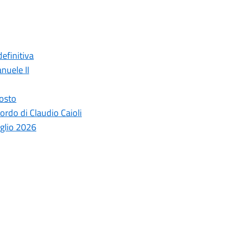
efinitiva
nuele II
gosto
ordo di Claudio Caioli
uglio 2026