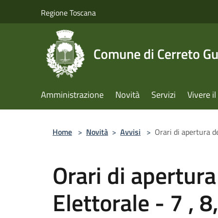
Salta al contenuto principale
Regione Toscana
Comune di Cerreto Gu
Amministrazione
Novità
Servizi
Vivere 
Home
>
Novità
>
Avvisi
>
Orari di apertura de
Orari di apertura
Elettorale - 7 , 