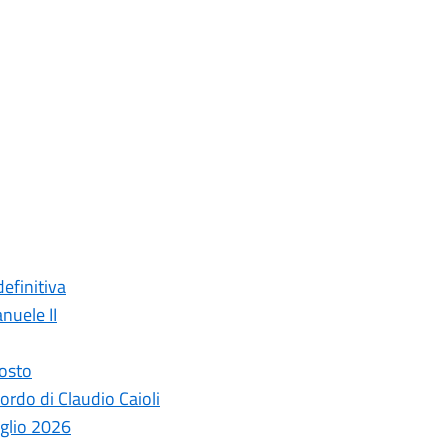
efinitiva
nuele II
gosto
ordo di Claudio Caioli
uglio 2026