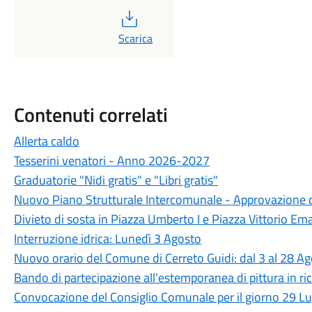
PDF
Scarica
Contenuti correlati
Allerta caldo
Tesserini venatori - Anno 2026-2027
Graduatorie "Nidi gratis" e "Libri gratis"
Nuovo Piano Strutturale Intercomunale - Approvazione d
Divieto di sosta in Piazza Umberto I e Piazza Vittorio Ema
Interruzione idrica: Lunedì 3 Agosto
Nuovo orario del Comune di Cerreto Guidi: dal 3 al 28 A
Bando di partecipazione all'estemporanea di pittura in ric
Convocazione del Consiglio Comunale per il giorno 29 L