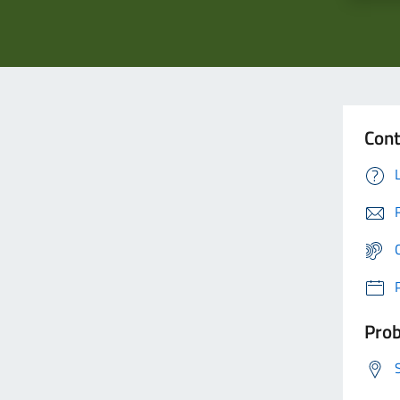
Cont
Prob