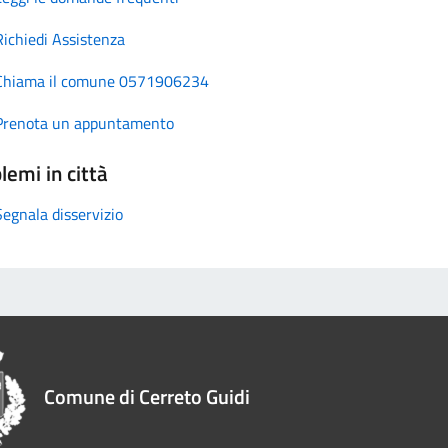
Richiedi Assistenza
Chiama il comune 0571906234
Prenota un appuntamento
lemi in città
Segnala disservizio
Comune di Cerreto Guidi