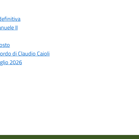
efinitiva
nuele II
gosto
ordo di Claudio Caioli
uglio 2026