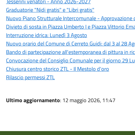
Tesserini venatori - Anno 2026-2027
Graduatorie "Nidi gratis" e "Libri gratis"
Nuovo Piano Strutturale Intercomunale - Approvazione d
Divieto di sosta in Piazza Umberto I e Piazza Vittorio Ema
Interruzione idrica: Lunedì 3 Agosto
Nuovo orario del Comune di Cerreto Guidi: dal 3 al 28 A
Bando di partecipazione all'estemporanea di pittura in ric
Convocazione del Consiglio Comunale per il giorno 29 L
Chiusura centro storico ZTL - Il Mestolo d'oro
Rilascio permessi ZTL
Ultimo aggiornamento
: 12 maggio 2026, 11:47