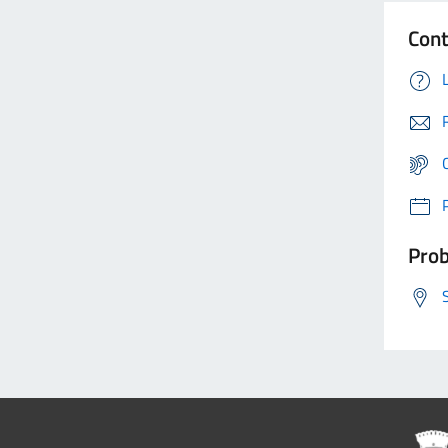
Cont
Prob