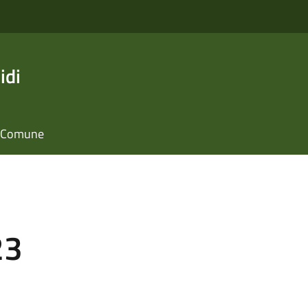
idi
il Comune
23