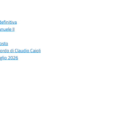
efinitiva
nuele II
gosto
ordo di Claudio Caioli
uglio 2026