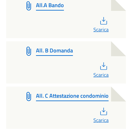
All.A Bando
PDF
Scarica
All. B Domanda
PDF
Scarica
All. C Attestazione condominio
PDF
Scarica