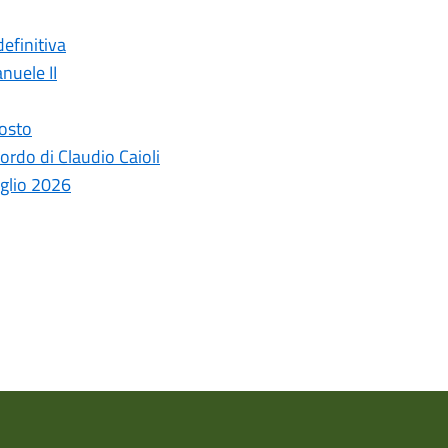
efinitiva
nuele II
gosto
ordo di Claudio Caioli
uglio 2026