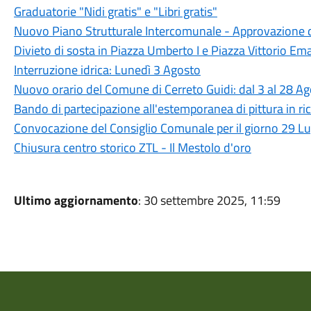
Graduatorie "Nidi gratis" e "Libri gratis"
Nuovo Piano Strutturale Intercomunale - Approvazione d
Divieto di sosta in Piazza Umberto I e Piazza Vittorio Ema
Interruzione idrica: Lunedì 3 Agosto
Nuovo orario del Comune di Cerreto Guidi: dal 3 al 28 A
Bando di partecipazione all'estemporanea di pittura in ric
Convocazione del Consiglio Comunale per il giorno 29 L
Chiusura centro storico ZTL - Il Mestolo d'oro
Ultimo aggiornamento
: 30 settembre 2025, 11:59