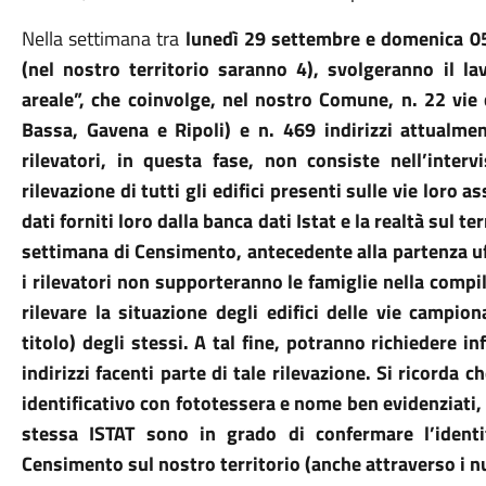
Nella settimana tra
lunedì 29 settembre e domenica 05 
(nel nostro territorio saranno 4), svolgeranno il la
areale”, che coinvolge, nel nostro Comune, n. 22 vie c
Bassa, Gavena e Ripoli) e n. 469 indirizzi attualmen
rilevatori, in questa fase, non consiste nell’inter
rilevazione di tutti gli edifici presenti sulle vie loro 
dati forniti loro dalla banca dati Istat e la realtà sul t
settimana di Censimento, antecedente alla partenza uff
i rilevatori non supporteranno le famiglie nella compi
rilevare la situazione degli edifici delle vie campi
titolo) degli stessi. A tal fine, potranno richiedere i
indirizzi facenti parte di tale rilevazione. Si ricorda c
identificativo con fototessera e nome ben evidenziati, 
stessa ISTAT sono in grado di confermare l’identi
Censimento sul nostro territorio (anche attraverso i nu