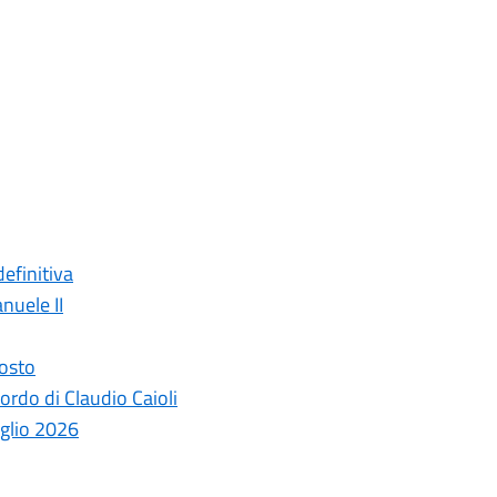
efinitiva
nuele II
gosto
ordo di Claudio Caioli
uglio 2026