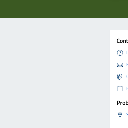
Cont
Prob