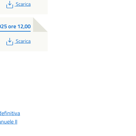
PDF
Scarica
025 ore 12,00
PDF
Scarica
efinitiva
nuele II