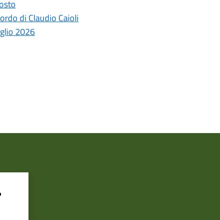
gosto
ordo di Claudio Caioli
uglio 2026
?