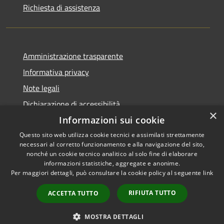
Richiesta di assistenza
Amministrazione trasparente
Informativa privacy
Note legali
Dichiarazione di accessibilità
×
Informazioni sui cookie
Questo sito web utilizza cookie tecnici e assimilati strettamente
necessari al corretto funzionamento e alla navigazione del sito,
RSS
Copyright © 2026 • Comune di
nonché un cookie tecnico analitico al solo fine di elaborare
informazioni statistiche, aggregate e anonime.
Accessibilità
Cerreto Guidi • Powered by
Per maggiori dettagli, può consultare la cookie policy al seguente
link
Privacy
Municipium
Accesso
•
Cookie
redazione
RIFIUTA TUTTO
ACCETTA TUTTO
Mappa del sito
WhatsApp Cerreto
MOSTRA DETTAGLI