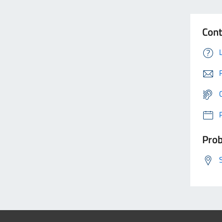
Cont
Prob