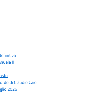
efinitiva
nuele II
gosto
ordo di Claudio Caioli
uglio 2026