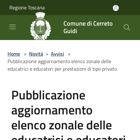
Salta al contenuto principale
Regione Toscana
Comune di Cerreto
Guidi
Home
>
Novità
>
Avvisi
>
Pubblicazione aggiornamento elenco zonale delle
educatrici e educatori per prestazioni di tipo privato
Pubblicazione
aggiornamento
elenco zonale delle
educatrici e educatori