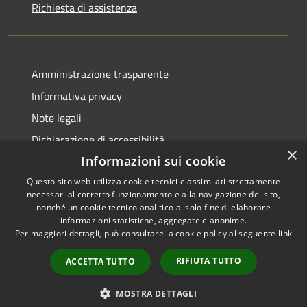
Richiesta di assistenza
Amministrazione trasparente
Informativa privacy
Note legali
Dichiarazione di accessibilità
×
Informazioni sui cookie
Questo sito web utilizza cookie tecnici e assimilati strettamente
necessari al corretto funzionamento e alla navigazione del sito,
RSS
nonché un cookie tecnico analitico al solo fine di elaborare
Copyright © 2026 • Comune di
informazioni statistiche, aggregate e anonime.
Accessibilità
Cerreto Guidi • Powered by
Per maggiori dettagli, può consultare la cookie policy al seguente
link
Privacy
Municipium
Accesso
•
Cookie
redazione
RIFIUTA TUTTO
ACCETTA TUTTO
Mappa del sito
WhatsApp Cerreto
MOSTRA DETTAGLI