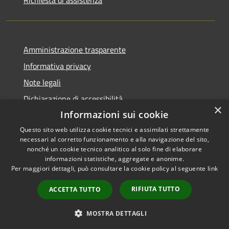
Amministrazione trasparente
Informativa privacy
Note legali
Dichiarazione di accessibilità
×
Informazioni sui cookie
Questo sito web utilizza cookie tecnici e assimilati strettamente
necessari al corretto funzionamento e alla navigazione del sito,
RSS
Copyright © 2026 • Comune di
nonché un cookie tecnico analitico al solo fine di elaborare
informazioni statistiche, aggregate e anonime.
Accessibilità
Cerreto Guidi • Powered by
Per maggiori dettagli, può consultare la cookie policy al seguente
link
Privacy
Municipium
Accesso
•
Cookie
redazione
RIFIUTA TUTTO
ACCETTA TUTTO
Mappa del sito
WhatsApp Cerreto
MOSTRA DETTAGLI