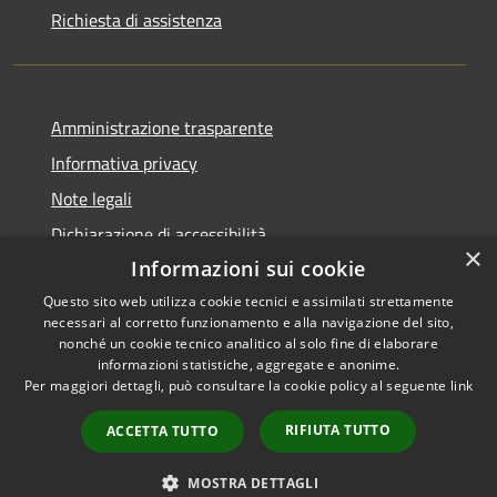
Richiesta di assistenza
Amministrazione trasparente
Informativa privacy
Note legali
Dichiarazione di accessibilità
×
Informazioni sui cookie
Questo sito web utilizza cookie tecnici e assimilati strettamente
necessari al corretto funzionamento e alla navigazione del sito,
RSS
nonché un cookie tecnico analitico al solo fine di elaborare
Copyright © 2026 • Comune di
informazioni statistiche, aggregate e anonime.
Accessibilità
Cerreto Guidi • Powered by
Per maggiori dettagli, può consultare la cookie policy al seguente
link
Privacy
Municipium
Accesso
•
Cookie
redazione
RIFIUTA TUTTO
ACCETTA TUTTO
Mappa del sito
WhatsApp Cerreto
MOSTRA DETTAGLI