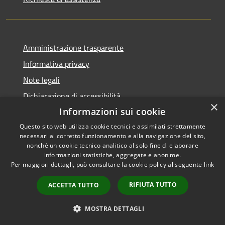
Amministrazione trasparente
Informativa privacy
Note legali
Dichiarazione di accessibilità
×
Informazioni sui cookie
Questo sito web utilizza cookie tecnici e assimilati strettamente
necessari al corretto funzionamento e alla navigazione del sito,
RSS
nonché un cookie tecnico analitico al solo fine di elaborare
Copyright © 2026 • Comune di
informazioni statistiche, aggregate e anonime.
Accessibilità
Cerreto Guidi • Powered by
Per maggiori dettagli, può consultare la cookie policy al seguente
link
Privacy
Municipium
Accesso
•
Cookie
redazione
RIFIUTA TUTTO
ACCETTA TUTTO
Mappa del sito
WhatsApp Cerreto
MOSTRA DETTAGLI