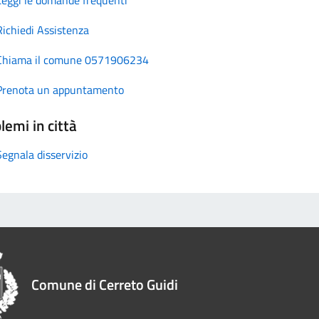
Richiedi Assistenza
Chiama il comune 0571906234
Prenota un appuntamento
lemi in città
Segnala disservizio
Comune di Cerreto Guidi