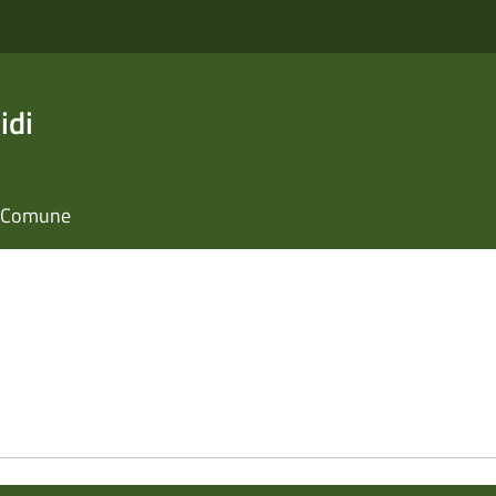
idi
il Comune