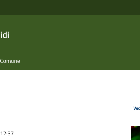
idi
il Comune
Ved
 12:37