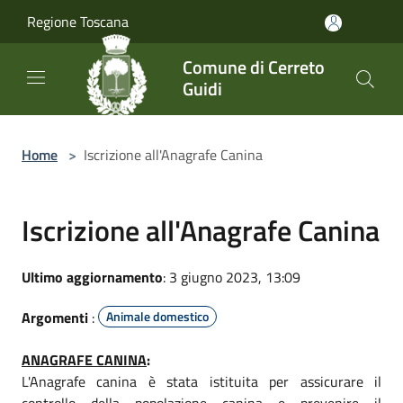
Salta al contenuto principale
Regione Toscana
Comune di Cerreto
Guidi
Home
>
Iscrizione all'Anagrafe Canina
Iscrizione all'Anagrafe Canina
Ultimo aggiornamento
: 3 giugno 2023, 13:09
Argomenti
:
Animale domestico
ANAGRAFE CANINA
:
L'Anagrafe canina è stata istituita per assicurare il
controllo della popolazione canina e prevenire il