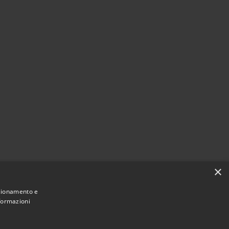
×
nzionamento e
nformazioni