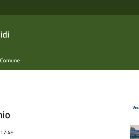
idi
il Comune
Ved
hio
 17:49