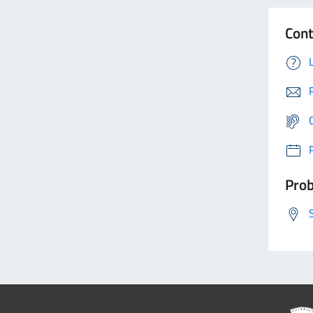
Cont
Prob