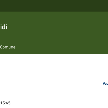
idi
il Comune
Ved
 16:45