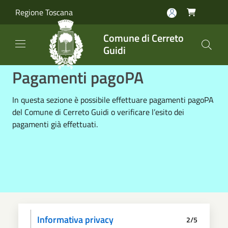
Salta al contenuto principale
Regione Toscana

Comune di Cerreto
Guidi
Pagamenti pagoPA
In questa sezione è possibile effettuare pagamenti pagoPA
del Comune di Cerreto Guidi o verificare l’esito dei
pagamenti già effettuati.
Informativa privacy
2/5
Dati anagrafici
Paga
Riepilogo