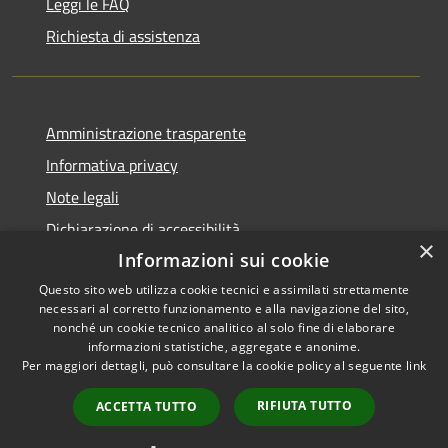
Leggi le FAQ
Richiesta di assistenza
Amministrazione trasparente
Informativa privacy
Note legali
Dichiarazione di accessibilità
×
Informazioni sui cookie
Questo sito web utilizza cookie tecnici e assimilati strettamente
necessari al corretto funzionamento e alla navigazione del sito,
RSS
Copyright © 2026 • Comune di
nonché un cookie tecnico analitico al solo fine di elaborare
informazioni statistiche, aggregate e anonime.
Accessibilità
Cerreto Guidi • Powered by
Per maggiori dettagli, può consultare la cookie policy al seguente
link
Privacy
Municipium
Accesso
•
Cookie
redazione
RIFIUTA TUTTO
ACCETTA TUTTO
Mappa del sito