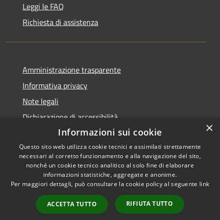
Leggi le FAQ
Richiesta di assistenza
Amministrazione trasparente
Informativa privacy
Note legali
Dichiarazione di accessibilità
×
Informazioni sui cookie
Questo sito web utilizza cookie tecnici e assimilati strettamente
necessari al corretto funzionamento e alla navigazione del sito,
RSS
Copyright © 2026 • Comune di
nonché un cookie tecnico analitico al solo fine di elaborare
informazioni statistiche, aggregate e anonime.
Accessibilità
Cerreto Guidi • Powered by
Per maggiori dettagli, può consultare la cookie policy al seguente
link
Privacy
Municipium
Accesso
•
Cookie
redazione
RIFIUTA TUTTO
ACCETTA TUTTO
Mappa del sito