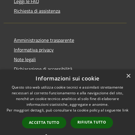
Leggi le FAQ
Richiesta di assistenza
Amministrazione trasparente
Informativa privacy
Note legali
Dichiarazione di accessibilità
×
Informazioni sui cookie
Questo sito web utilizza cookie tecnici e assimilati strettamente
necessari al corretto funzionamento e alla navigazione del sito,
RSS
Copyright © 2026 • Comune di
nonché un cookie tecnico analitico al solo fine di elaborare
informazioni statistiche, aggregate e anonime.
Accessibilità
Cerreto Guidi • Powered by
Per maggiori dettagli, può consultare la cookie policy al seguente
link
Privacy
Municipium
Accesso
•
Cookie
redazione
RIFIUTA TUTTO
ACCETTA TUTTO
Mappa del sito