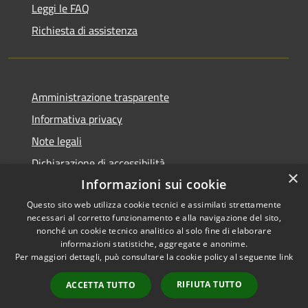
Leggi le FAQ
Richiesta di assistenza
Amministrazione trasparente
Informativa privacy
Note legali
Dichiarazione di accessibilità
×
Informazioni sui cookie
Questo sito web utilizza cookie tecnici e assimilati strettamente
necessari al corretto funzionamento e alla navigazione del sito,
RSS
Copyright © 2026 • Comune di
nonché un cookie tecnico analitico al solo fine di elaborare
informazioni statistiche, aggregate e anonime.
Accessibilità
Cerreto Guidi • Powered by
Per maggiori dettagli, può consultare la cookie policy al seguente
link
Privacy
Municipium
Accesso
•
Cookie
redazione
RIFIUTA TUTTO
ACCETTA TUTTO
Mappa del sito