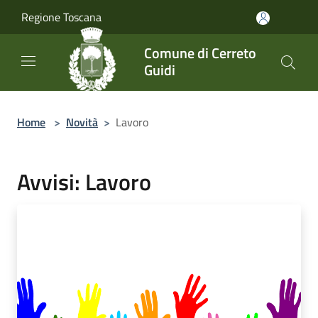
Salta al contenuto principale
Regione Toscana
Comune di Cerreto
Guidi
Home
>
Novità
>
Lavoro
Avvisi: Lavoro