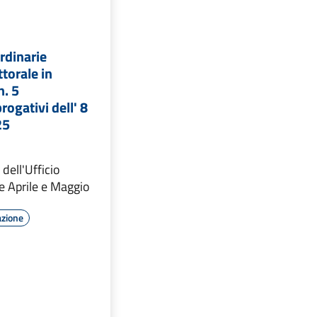
rdinarie
ttorale in
n. 5
ogativi dell' 8
25
 dell'Ufficio
e Aprile e Maggio
azione