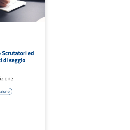
Scrutatori ed
i di seggio
izione
azione