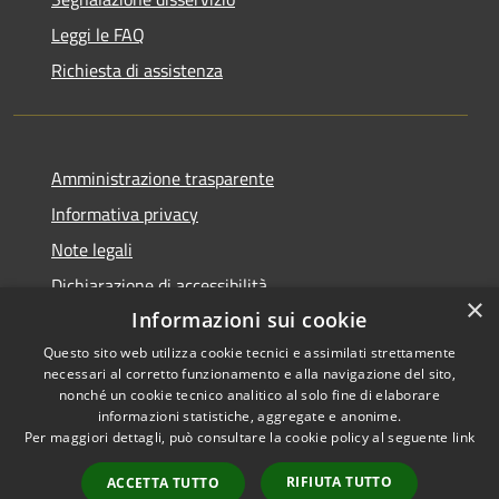
Leggi le FAQ
Richiesta di assistenza
Amministrazione trasparente
Informativa privacy
Note legali
Dichiarazione di accessibilità
×
Informazioni sui cookie
Questo sito web utilizza cookie tecnici e assimilati strettamente
necessari al corretto funzionamento e alla navigazione del sito,
RSS
Copyright © 2026 • Comune di
nonché un cookie tecnico analitico al solo fine di elaborare
informazioni statistiche, aggregate e anonime.
Accessibilità
Cerreto Guidi • Powered by
Per maggiori dettagli, può consultare la cookie policy al seguente
link
Privacy
Municipium
Accesso
•
Cookie
redazione
RIFIUTA TUTTO
ACCETTA TUTTO