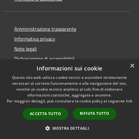
Amministrazione trasparente
Informativa privacy
Note legali
Dichiarazione di accessibilità
×
Informazioni sui cookie
Questo sito web utilizza cookie tecnici e assimilati strettamente
necessari al corretto funzionamento e alla navigazione del sito,
RSS
Copyright © 2026 • Comune di
nonché un cookie tecnico analitico al solo fine di elaborare
informazioni statistiche, aggregate e anonime.
Accessibilità
Cerreto Guidi • Powered by
Per maggiori dettagli, può consultare la cookie policy al seguente
link
Privacy
Municipium
Accesso
•
Cookie
redazione
RIFIUTA TUTTO
ACCETTA TUTTO
Mappa del sito
WhatsApp Cerreto
MOSTRA DETTAGLI